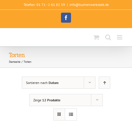
Zum
Telefon: 01 71 - 2 61 82 59
|
info@kuchenwerkstatt.de
Inhalt
springen
Facebook
Torten
Startseite
Torten
Sortieren nach
Datum
Zeige
12 Produkte