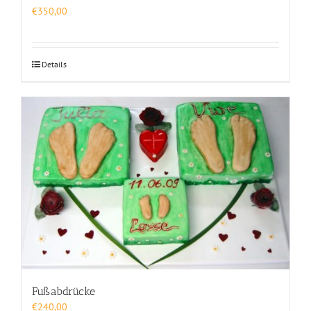
€
350,00
Details
Fußabdrücke
€
240,00