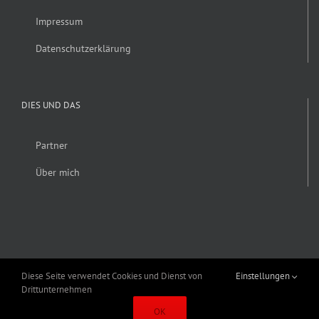
Impressum
Datenschutzerklärung
DIES UND DAS
Partner
Über mich
Diese Seite verwendet Cookies und Dienst von
Einstellungen
Drittunternehmen
Copyright 2019 Alexander Fröhlich | Alle Rechte vorbehalten | Erstellt von
OK