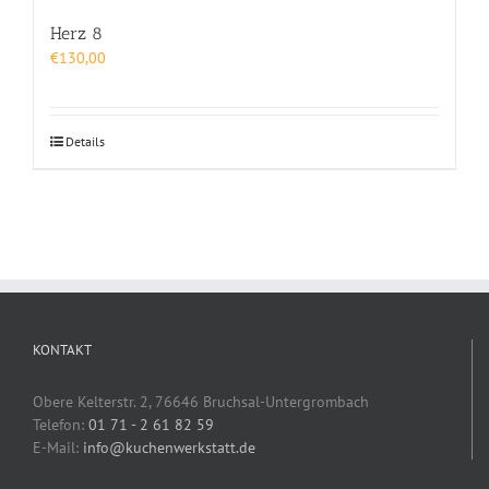
Herz 8
€
130,00
Details
KONTAKT
Obere Kelterstr. 2, 76646 Bruchsal-Untergrombach
Telefon:
01 71 - 2 61 82 59
E-Mail:
info@kuchenwerkstatt.de