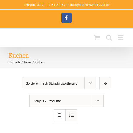
Zum
Telefon: 01 71 - 2 61 82 59
|
info@kuchenwerkstatt.de
Inhalt
springen
Facebook
Kuchen
Startseite
Torten
Kuchen
Sortieren nach
Standardsortierung
Zeige
12 Produkte