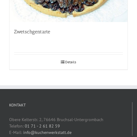
Zwetschgentarte
Details
KONTAKT
Obere Kelterstr. 2, 76646 Bruchsal-Untergrombach
Telefon:
01 71 - 2 61 82 59
E-Mail:
info@kuchenwerkstatt.de