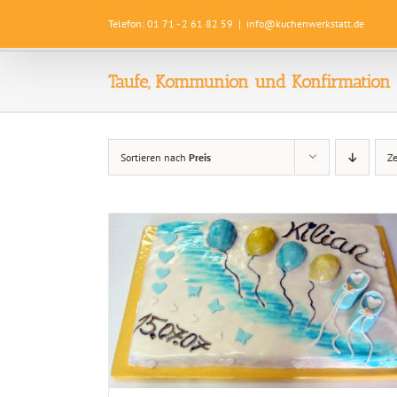
Zum
Telefon: 01 71 - 2 61 82 59
|
info@kuchenwerkstatt.de
Inhalt
springen
Taufe, Kommunion und Konfirmation
Sortieren nach
Preis
Z