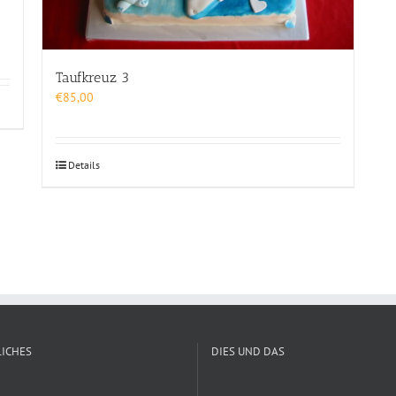
Taufkreuz 3
€
85,00
Details
ICHES
DIES UND DAS