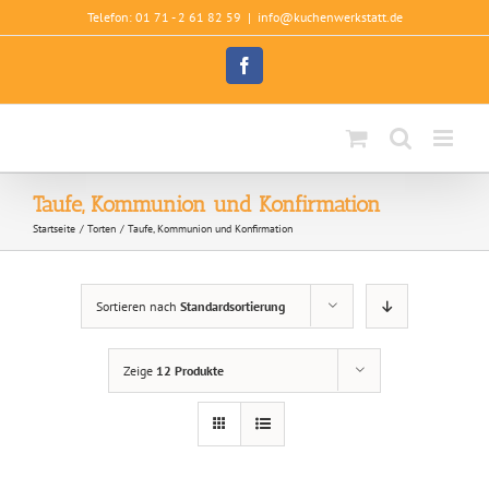
Zum
Telefon: 01 71 - 2 61 82 59
|
info@kuchenwerkstatt.de
Inhalt
springen
Facebook
Taufe, Kommunion und Konfirmation
Startseite
Torten
Taufe, Kommunion und Konfirmation
Sortieren nach
Standardsortierung
Zeige
12 Produkte