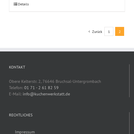
Details
Zurück
1
2
KONTAKT
Obere Kelterstr. 2, 76646 Bruchsal-Untergrombach
Telefon:
01 71 - 2 61 82 59
E-Mail:
info@kuchenwerkstatt.de
RECHTLICHES
Impressum