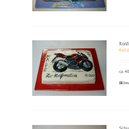
Konf
€
60,
ca. 4
Det
Schu