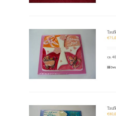
Tauf
€
75,
ca. 4
Det
Tauf
€
80,