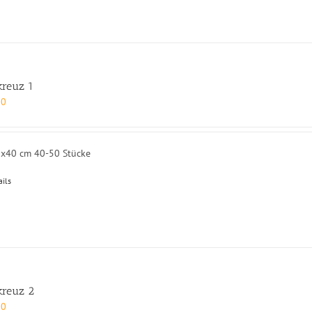
kreuz 1
00
0x40 cm 40-50 Stücke
ails
kreuz 2
00