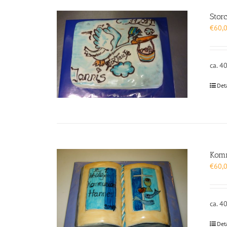
Stor
€
60,
ca. 4
Det
Kom
€
60,
ca. 4
Det