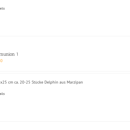
ails
munion 1
00
5x25 cm ca. 20-25 Stücke Delphin aus Marzipan
ails