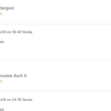
chenpost
00
0x30 cm 30-40 Stücke
ails
munion Buch 8
00
0x30 cm 24-30 Stücke
ails