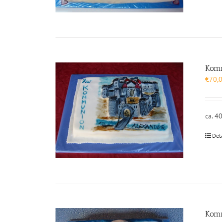
Kom
€
70,
ca. 4
Det
Kom