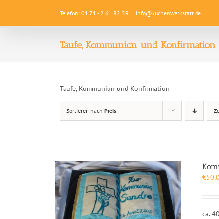
Zum
Telefon: 01 71 - 2 61 82 59
|
info@kuchenwerkstatt.de
Inhalt
springen
Taufe, Kommunion und Konfirmation
Taufe, Kommunion und Konfirmation
Sortieren nach
Preis
Z
Kom
€
50,
ca. 4