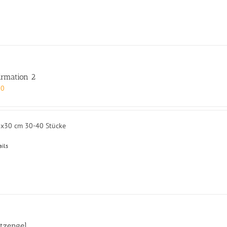
irmation 2
00
0x30 cm 30-40 Stücke
ails
tzengel