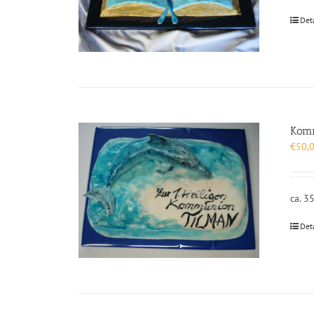
Det
Kom
€
50,
ca. 3
Det