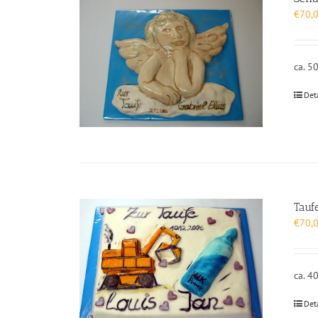
€
70,
ca. 5
Det
Tauf
€
70,
ca. 4
Det