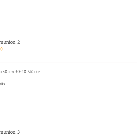
munion 2
00
0x30 cm 30-40 Stücke
ails
munion 3