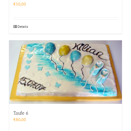
€
50,00
Details
Taufe 6
€
80,00