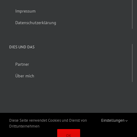
Impressum
Datenschutzerklärung
DIES UND DAS
Partner
Über mich
Diese Seite verwendet Cookies und Dienst von
Einstellungen
Drittunternehmen
Copyright 2019 Alexander Fröhlich | Alle Rechte vorbehalten | Erstellt von
OK