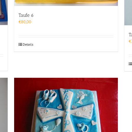
Taufe 6
€
80,00
T
€
Details