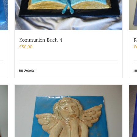
Kommunion Buch 4
K
€
50,00
€
Details