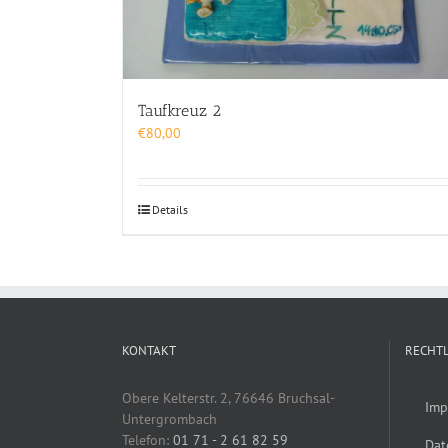
Taufkreuz 2
€
80,00
Details
KONTAKT
RECHTL
Obere Kelterstr. 2, 76646 Bruchsal-
Imp
Untergrombach
Telefon:
01 71 - 2 61 82 59
Dat