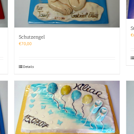
S
€
Schutzengel
€
70,00
Details