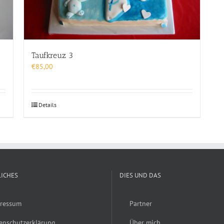
Taufkreuz 3
€
85,00
Details
ICHES
DIES UND DAS
ressum
Partner
enschutzerklärung
Über mich