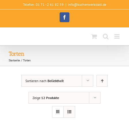
Zum
Telefon: 01 71 - 2 61 82 59
|
info@kuchenwerkstatt.de
Inhalt
springen
Facebook
Torten
Startseite
Torten
Sortieren nach
Beliebtheit
Zeige
12 Produkte