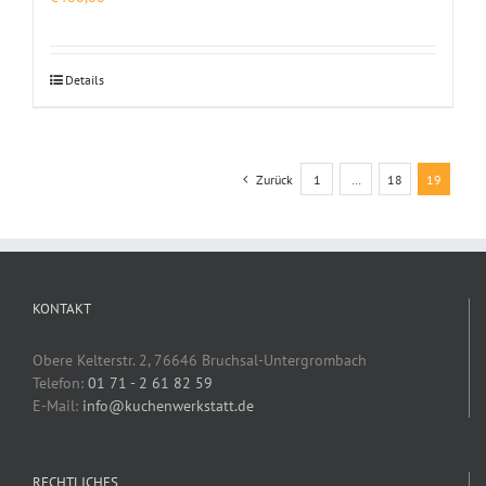
Details
Zurück
1
…
18
19
KONTAKT
Obere Kelterstr. 2, 76646 Bruchsal-Untergrombach
Telefon:
01 71 - 2 61 82 59
E-Mail:
info@kuchenwerkstatt.de
RECHTLICHES