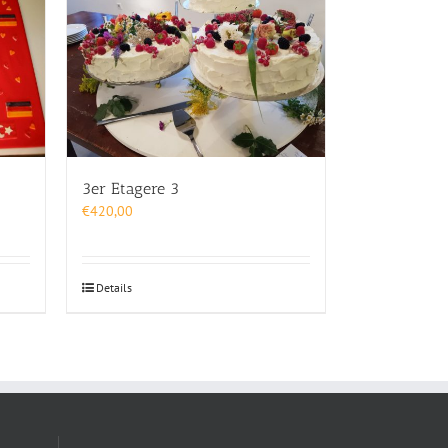
3er Etagere 3
€
420,00
Details