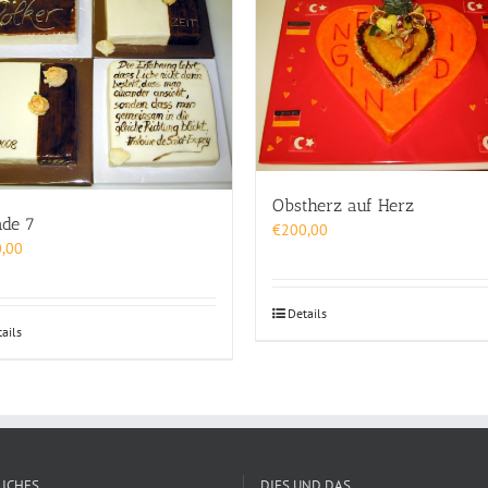
Obstherz auf Herz
ade 7
€
200,00
,00
Details
ails
ICHES
DIES UND DAS