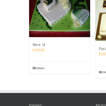
Herz 14
Par
€
160,00
€
200
Details
Det
KONTAKT
RECHTL