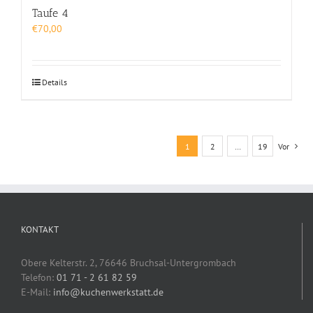
Taufe 4
€
70,00
Details
1
2
…
19
Vor
KONTAKT
Obere Kelterstr. 2, 76646 Bruchsal-Untergrombach
Telefon:
01 71 - 2 61 82 59
E-Mail:
info@kuchenwerkstatt.de