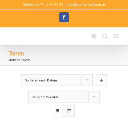
Zum
Telefon: 01 71 - 2 61 82 59
|
info@kuchenwerkstatt.de
Inhalt
springen
Facebook
Torten
Startseite
Torten
Sortieren nach
Datum
Zeige
12 Produkte