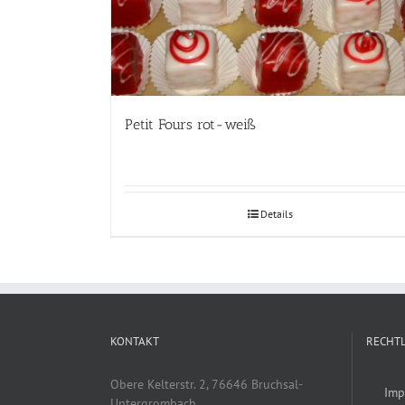
Petit Fours rot-weiß
Details
KONTAKT
RECHTL
Obere Kelterstr. 2, 76646 Bruchsal-
Imp
Untergrombach