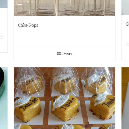
G
Cake Pops
Details