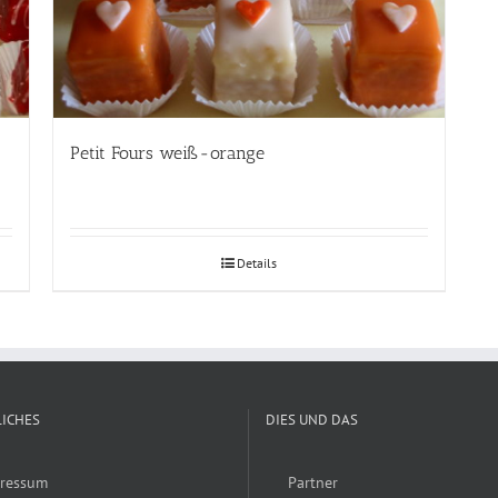
Petit Fours weiß-orange
Details
ICHES
DIES UND DAS
ressum
Partner