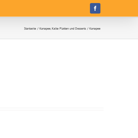
Facebook
Startseite
Kanapee, Kalte Platten und Desserts
Kanapee