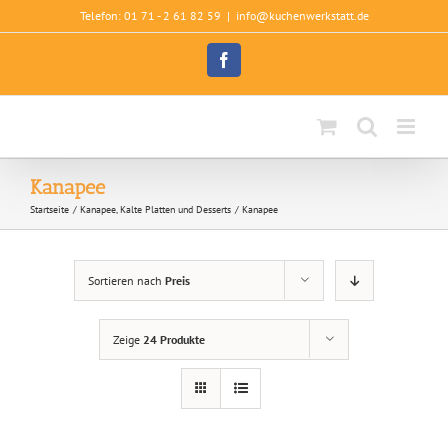
Zum
Telefon: 01 71 - 2 61 82 59
|
info@kuchenwerkstatt.de
Inhalt
springen
Facebook
Kanapee
Startseite
Kanapee, Kalte Platten und Desserts
Kanapee
Sortieren nach
Preis
Zeige
24 Produkte