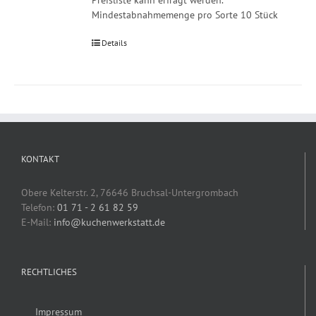
Preisliste kann erfragt werden.
Mindestabnahmemenge pro Sorte 10 Stück
Details
KONTAKT
Obere Kelterstr. 2, 76646 Bruchsal-Untergrombach
Telefon:
01 71 - 2 61 82 59
E-Mail:
info@kuchenwerkstatt.de
RECHTLICHES
Impressum