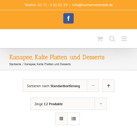
Zum
Telefon: 01 71 - 2 61 82 59
|
info@kuchenwerkstatt.de
Inhalt
springen
Facebook
Kanapee, Kalte Platten und Desserts
Startseite
Kanapee, Kalte Platten und Desserts
Sortieren nach
Standardsortierung
Zeige
12 Produkte