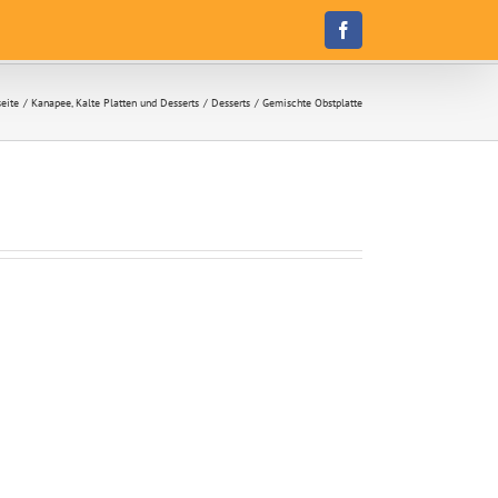
Facebook
seite
Kanapee, Kalte Platten und Desserts
Desserts
Gemischte Obstplatte