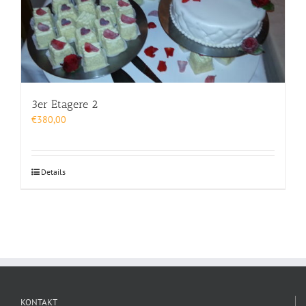
3er Etagere 2
€
380,00
Details
KONTAKT