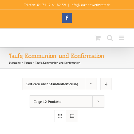
Zum
Telefon: 01 71 - 2 61 82 59
|
info@kuchenwerkstatt.de
Inhalt
springen
Facebook
Taufe, Kommunion und Konfirmation
Startseite
Torten
Taufe, Kommunion und Konfirmation
Sortieren nach
Standardsortierung
Zeige
12 Produkte