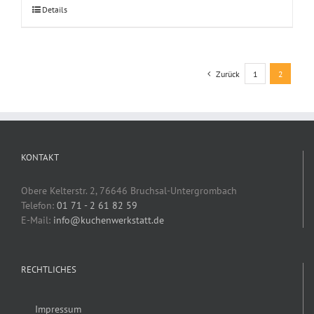
Details
Zurück
1
2
KONTAKT
Obere Kelterstr. 2, 76646 Bruchsal-Untergrombach
Telefon:
01 71 - 2 61 82 59
E-Mail:
info@kuchenwerkstatt.de
RECHTLICHES
Impressum