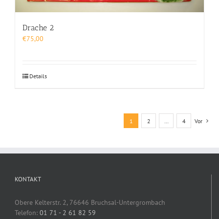
Drache 2
€
75,00
Details
1
2
…
4
Vor
KONTAKT
Obere Kelterstr. 2, 76646 Bruchsal-Untergrombach
Telefon:
01 71 - 2 61 82 59