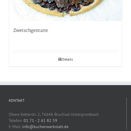
Zwetschgentarte
Details
KONTAKT
Obere Kelterstr. 2, 76646 Bruchsal-Untergrombach
Telefon:
01 71 - 2 61 82 59
E-Mail:
info@kuchenwerkstatt.de