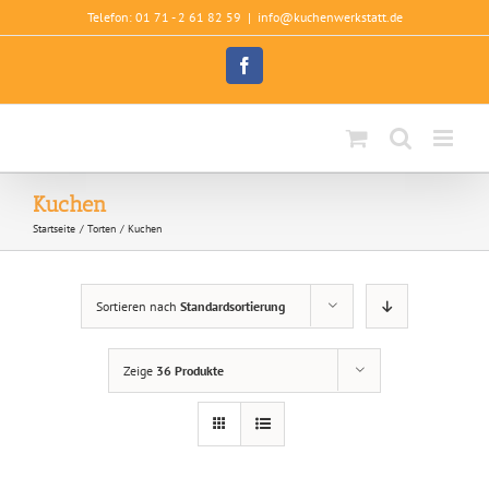
Zum
Telefon: 01 71 - 2 61 82 59
|
info@kuchenwerkstatt.de
Inhalt
springen
Facebook
Kuchen
Startseite
Torten
Kuchen
Sortieren nach
Standardsortierung
Zeige
36 Produkte