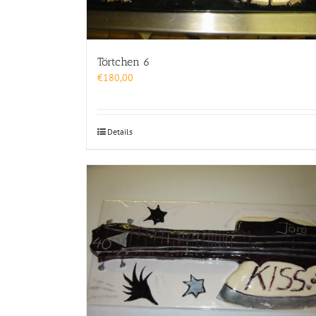
Törtchen 6
€
180,00
Details