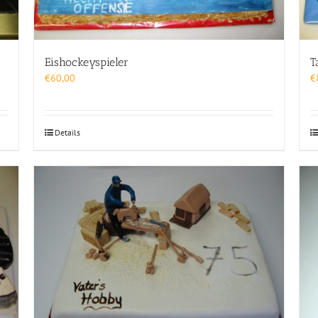
Eishockeyspieler
T
€
60,00
€
Details