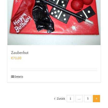
Zauberhut
€
70,00
Details
Zurück
1
…
3
4