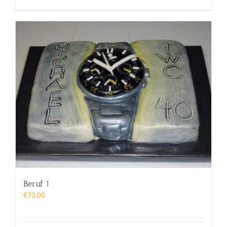
Beruf 1
€
70,00