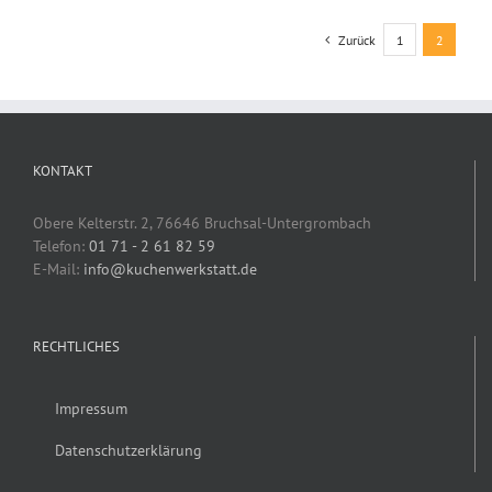
Zurück
1
2
KONTAKT
Obere Kelterstr. 2, 76646 Bruchsal-Untergrombach
Telefon:
01 71 - 2 61 82 59
E-Mail:
info@kuchenwerkstatt.de
RECHTLICHES
Impressum
Datenschutzerklärung