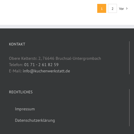
1
2
Vor
KONTAKT
Obere Kelterstr. 2, 76646 Bruchsal-Untergrombach
Telefon:
01 71 - 2 61 82 59
E-Mail:
info@kuchenwerkstatt.de
RECHTLICHES
Impressum
Datenschutzerklärung