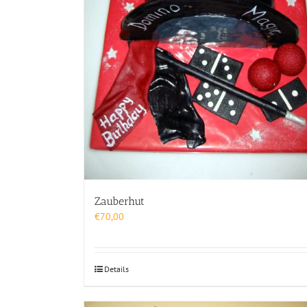
Zauberhut
€
70,00
Details