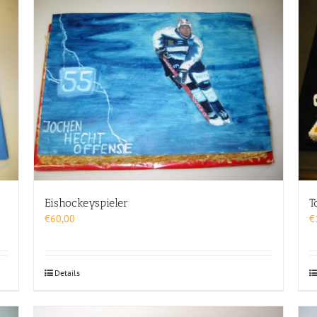
Eishockeyspieler
T
€
60,00
€
Details