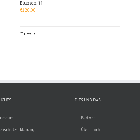
Blumen 11
€
120,00
Details
ICHES
DIES UND DAS
ressum
Partner
enschutzerklärung
Über mich