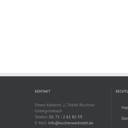
KONTAKT
RECHTL
Obere Kelterstr. 2, 76646 Bruchsal-
Imp
Untergrombach
Telefon:
01 71 - 2 61 82 59
Dat
E-Mail:
info@kuchenwerkstatt.de