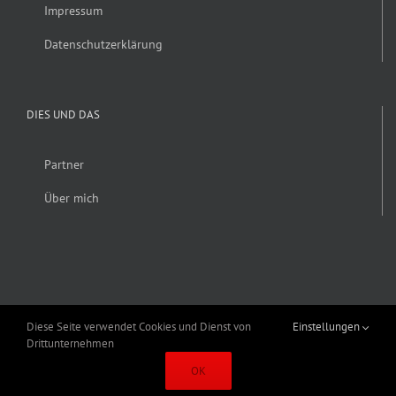
Impressum
Datenschutzerklärung
DIES UND DAS
Partner
Über mich
Diese Seite verwendet Cookies und Dienst von
Einstellungen
Drittunternehmen
Copyright 2019 Alexander Fröhlich | Alle Rechte vorbehalten | Erstellt von
OK
Schey & Hörner GmbH
|
Theme Fusion