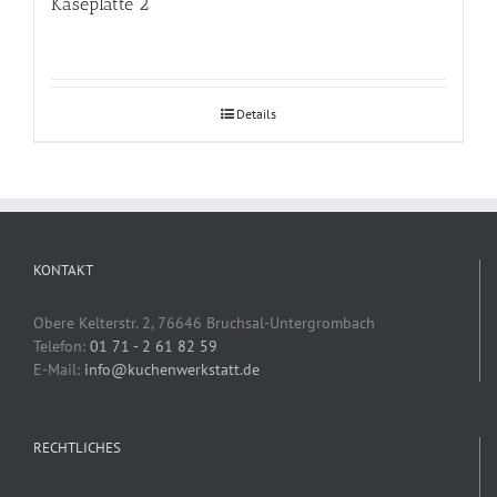
Käseplatte 2
Details
KONTAKT
Obere Kelterstr. 2, 76646 Bruchsal-Untergrombach
Telefon:
01 71 - 2 61 82 59
E-Mail:
info@kuchenwerkstatt.de
RECHTLICHES