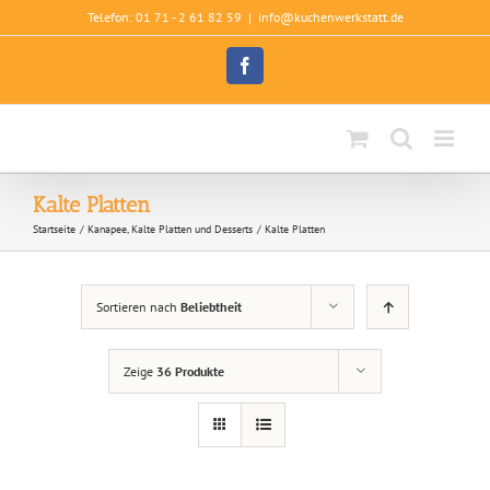
Zum
Telefon: 01 71 - 2 61 82 59
|
info@kuchenwerkstatt.de
Inhalt
springen
Facebook
Kalte Platten
Startseite
Kanapee, Kalte Platten und Desserts
Kalte Platten
Sortieren nach
Beliebtheit
Zeige
36 Produkte