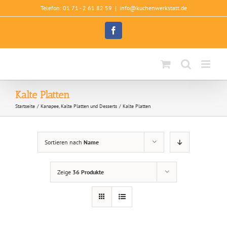
Zum
Telefon: 01 71 - 2 61 82 59
|
info@kuchenwerkstatt.de
Inhalt
springen
Facebook
Kalte Platten
Startseite
Kanapee, Kalte Platten und Desserts
Kalte Platten
Sortieren nach
Name
Zeige
36 Produkte