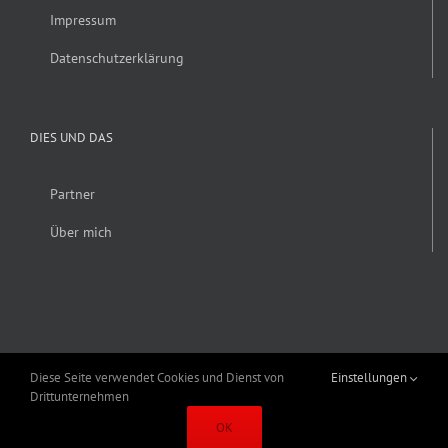
Impressum
Datenschutzerklärung
DIES UND DAS
Partner
Über mich
Diese Seite verwendet Cookies und Dienst von
Einstellungen
Drittunternehmen
Copyright 2019 Alexander Fröhlich | Alle Rechte vorbehalten | Erstellt von
OK
Schey & Hörner GmbH
|
Theme Fusion