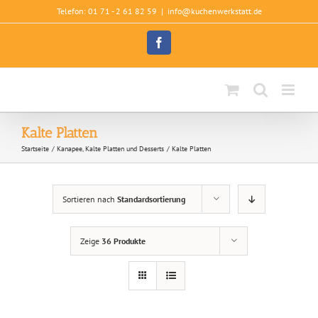
Zum
Telefon: 01 71 - 2 61 82 59
|
info@kuchenwerkstatt.de
Inhalt
springen
Facebook
Kalte Platten
Startseite
Kanapee, Kalte Platten und Desserts
Kalte Platten
Sortieren nach
Standardsortierung
Zeige
36 Produkte