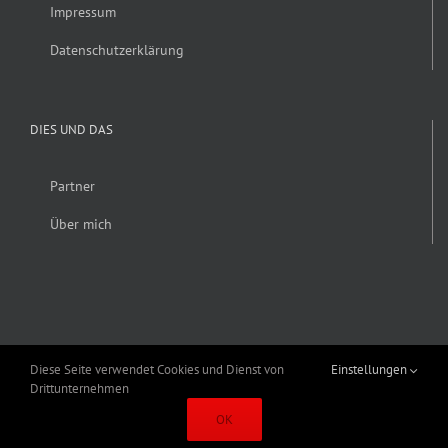
Impressum
Datenschutzerklärung
DIES UND DAS
Partner
Über mich
Diese Seite verwendet Cookies und Dienst von
Einstellungen
Drittunternehmen
Copyright 2019 Alexander Fröhlich | Alle Rechte vorbehalten | Erstellt von
OK
Schey & Hörner GmbH
|
Theme Fusion