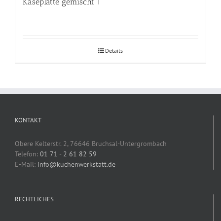
Käseplatte gemischt 1
Details
KONTAKT
Obere Kelterstr. 2, 76646 Bruchsal-Untergrombach
Telefon:
01 71 - 2 61 82 59
E-Mail:
info@kuchenwerkstatt.de
RECHTLICHES