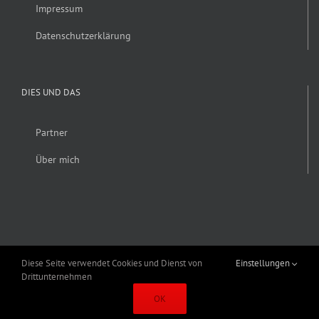
Impressum
Datenschutzerklärung
DIES UND DAS
Partner
Über mich
Diese Seite verwendet Cookies und Dienst von
Einstellungen
Drittunternehmen
Copyright 2019 Alexander Fröhlich | Alle Rechte vorbehalten | Erstellt von
OK
Schey & Hörner GmbH
|
Theme Fusion