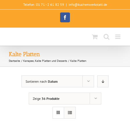
Zum
Telefon: 01 71 - 2 61 82 59
|
info@kuchenwerkstatt.de
Inhalt
springen
Facebook
Kalte Platten
Startseite
Kanapee, Kalte Platten und Desserts
Kalte Platten
Sortieren nach
Datum
Zeige
36 Produkte