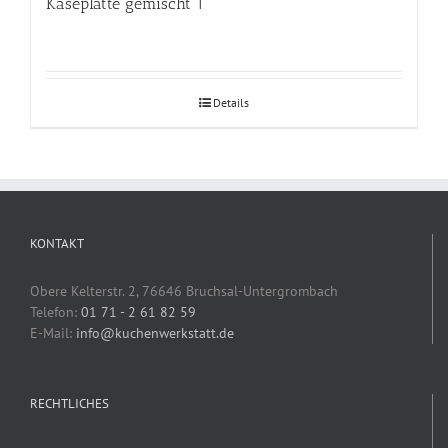
Käseplatte gemischt 1
Details
KONTAKT
Obere Kelterstr. 2, 76646 Bruchsal-Untergrombach
Telefon:
01 71 - 2 61 82 59
E-Mail:
info@kuchenwerkstatt.de
RECHTLICHES