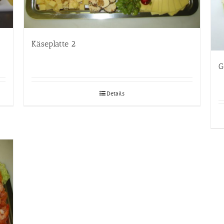
Käseplatte 2
G
Details