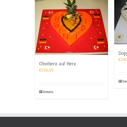
Dop
€
240
Obstherz auf Herz
€
200,00
Det
Details