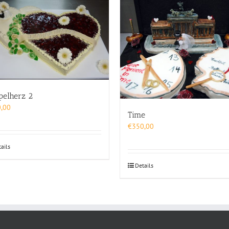
pelherz 2
,00
Time
€
350,00
ails
Details