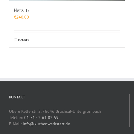
Herz 13
€
240,00
Details
KONTAKT
Obere Kelterstr. 2, 76646 Bruchsal-Untergrombach
Telefon:
01 71 - 2 61 82 59
E-Mail:
info@kuchenwerkstatt.de