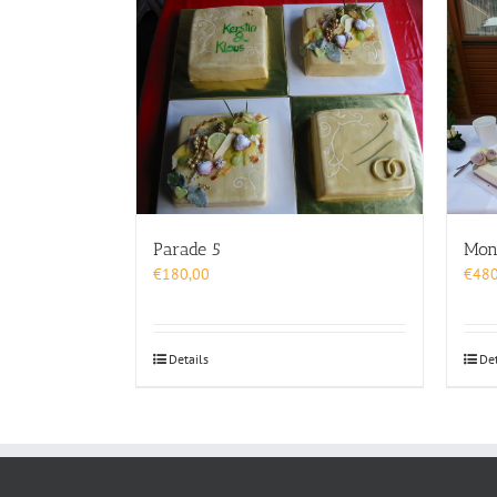
Parade 5
Mon
€
180,00
€
480
Details
Det