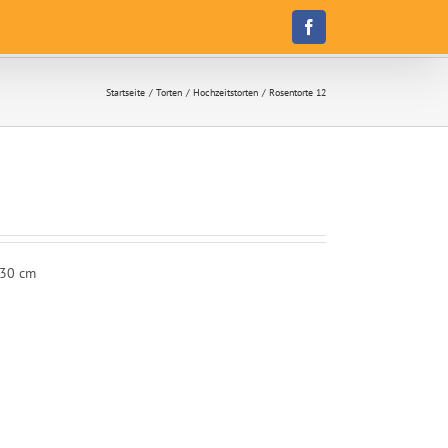
Facebook
Startseite
Torten
Hochzeitstorten
Rosentorte 12
 30 cm