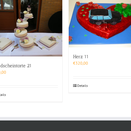
Herz 11
€
320,00
dscheintorte 21
,00
Details
ails