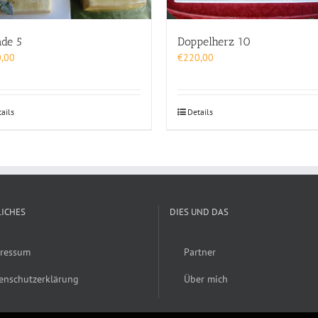
ade 5
Doppelherz 10
,00
€
220,00
ails
Details
ICHES
DIES UND DAS
ressum
Partner
enschutzerklärung
Über mich