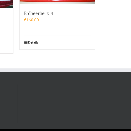
Erdbeerherz 4
€
160,00
Details