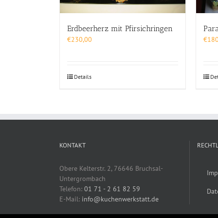
Erdbeerherz mit Pfirsichringen
Par
€
230,00
€
180
Details
Det
KONTAKT
RECHTL
Obere Kelterstr. 2, 76646 Bruchsal-
Imp
Untergrombach
Telefon:
01 71 - 2 61 82 59
Dat
E-Mail:
info@kuchenwerkstatt.de