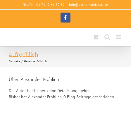
Zum
Telefon: 01 71 - 2 61 82 59
|
info@kuchenwerkstatt.de
Inhalt
springen
Facebook
a_froehlich
Startseite
Alexander Fröhlich
Über
Alexander Fröhlich
Der Autor hat bisher keine Details angegeben.
Bisher hat Alexander Fröhlich, 0 Blog Beiträge geschrieben.