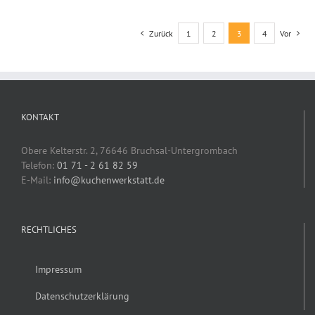
Zurück
1
2
3
4
Vor
KONTAKT
Obere Kelterstr. 2, 76646 Bruchsal-Untergrombach
Telefon:
01 71 - 2 61 82 59
E-Mail:
info@kuchenwerkstatt.de
RECHTLICHES
Impressum
Datenschutzerklärung