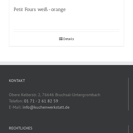
Petit Fours weiß-orange
Details
KONTAKT
Obere Kelterstr. 2, 76646 Bruchsal-Untergrombach
Telefon:
01 71 - 2 61 82 59
E-Mail:
info@kuchenwerkstatt.de
RECHTLICHES