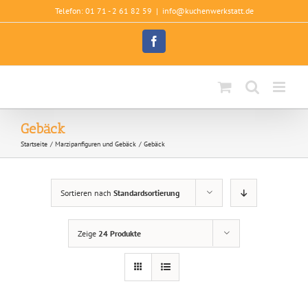
Zum
Telefon: 01 71 - 2 61 82 59
|
info@kuchenwerkstatt.de
Inhalt
springen
Facebook
Gebäck
Startseite
Marzipanfiguren und Gebäck
Gebäck
Sortieren nach
Standardsortierung
Zeige
24 Produkte