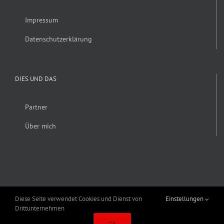
Impressum
Datenschutzerklärung
DIES UND DAS
Partner
Über mich
Diese Seite verwendet Cookies und Dienst von
Einstellungen
Drittunternehmen
Copyright 2019 Alexander Fröhlich | Alle Rechte vorbehalten | Erstellt von
OK